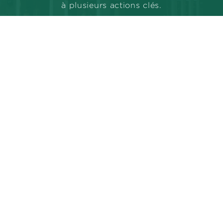
à plusieurs actions clés.
L’utilisation de matériaux recyclés et
recyclables pour la fabrication des
panneaux.
L’utilisation d’encres écologiques et
de papier recyclable.
L'adoption de l’éclairage LED, plus
économe en énergie et avec une
durée de vie plus longue que les
technologies d’éclairage
traditionnelles.